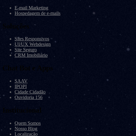
E-mail Marketing
Hospedagem de e-mails
Soluções
Sites Responsivos
UI/UX Webdesign
Site Seguro
CRM Imobiliário
Chat Bot e Apps
SAAV
IPOPI
Cidade Cidadão
Ouvidoria 156
Institucional
Quem Somos
Nosso Blog
Localização