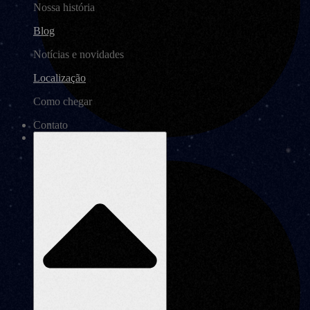
Nossa história
Blog
Notícias e novidades
Localização
Como chegar
Contato
Não baixa aplicativos