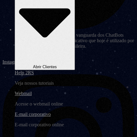
Essa inovação coloca a 2RS na vanguarda dos ChatBots
inteligentes, aproveitando o aplicativo que hoje é utilizado por
mais de 98% da população brasileira.
Instagram
Abrir Clientes
Help 2RS
Veja nossos tutoriais
Webmail
Acesse o webmail online
E-mail corporativo
E-mail corporativo online