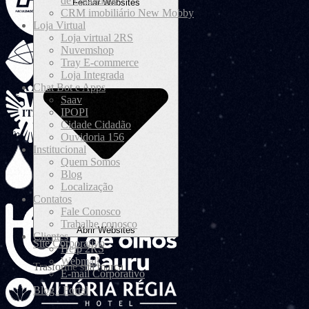
de Qualidade
Fechar Websites
CRM imobiliário New Mobby
Loja Virtual
Loja virtual 2RS
Nuvemshop
Tray E-commerce
Loja Integrada
Chat Bot e Apps
Saav
IPOPI
Cidade Cidadão
Ouvidoria 156
Institucional
Quem Somos
Blog
Localização
Contatos
Fale Conosco
Trabalhe conosco
Abrir Websites
Clientes
Site Corporativo
Help 2RS
Webmail
Trasforme sua marca
E-mail Corporativo
Blog / Portal