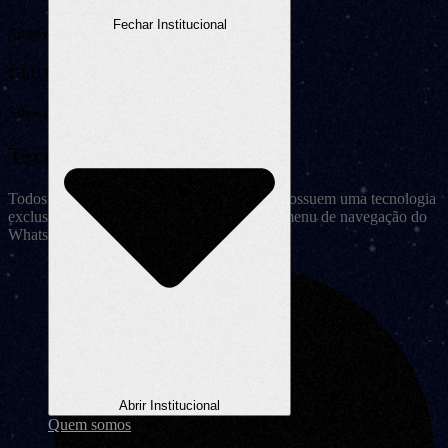
Fechar Institucional
Sites em wordpress
UI/UX
Sites responsivos
Tecnologia Exclusiva 2RS
Todos os sistemas desenvolvidos pela 2RS possuem uma tecnologia
exclusiva: Um instalador dentro do próprio menu de navegação do
WhatsApp.
Abrir Institucional
Quem somos