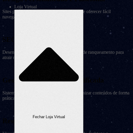
Loja Virtual
Sites planejados para encantar visualmente e oferecer fácil
navegabilidade.
SEO Avançado
Desenvolvimento com foco em estratégias de ranqueamento para
atrair mais tráfego orgânico.
Gestão de Conteúdo Simplificada
Sistema intuitivo para criar, publicar e organizar conteúdos de forma
prática.
Fechar Loja Virtual
Responsividade Garantida