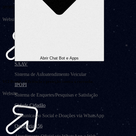
IPOPI
Website
Abrir Chat Bot e Apps
SAAV
Sistema de Autoatendimento Veicular
VCI Brasil – Eficiência e proteção contra a corrosão.
IPOPI
Website
Sistema de Enquetes/Pesquisas e Satisfação
Cidade Cidadão
Comunicação Social e Doações via WhatsApp
Ouvidoria 156