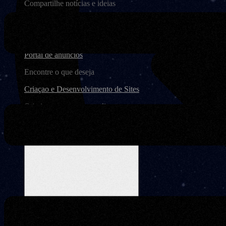
Compartilhe notícias e ideias
Landing Page
Converta visitantes em clientes
Portal de anúncios
Encontre o que deseja
Criaçao e Desenvolvimento de Sites
Otimize sua presença online
Wordpress