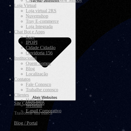
CRM imobiliário New Mobby
Fechar Websites
Loja Virtual
Loja virtual 2RS
Nuvemshop
Tray E-commerce
Loja Integrada
Chat Bot e Apps
Saav
IPOPI
Cidade Cidadão
Ouvidoria 156
Institucional
Quem Somos
Blog
Localização
Contatos
Fale Conosco
Trabalhe conosco
Clientes
Abrir Websites
Help 2RS
Site Corporativo
Webmail
E-mail Corporativo
Trasforme sua marca
Blog / Portal