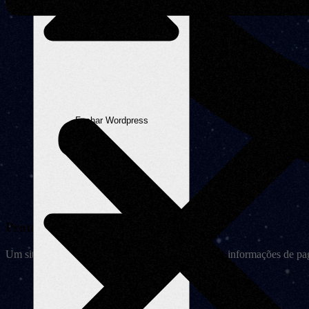
Fechar Wordpress
Proteção de Dados:
Um site seguro protege os dados do usuário, como informações de pag