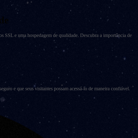
de
ados SSL e uma hospedagem de qualidade. Descubra a importância de
eguro e que seus visitantes possam acessá-lo de maneira confiável.