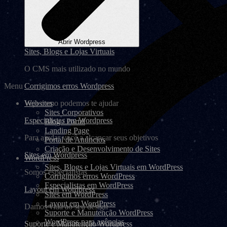
Abrir Wordpress
Sites, Blogs e Lojas Virtuais
O CMS mais utilizado no mundo
Menu
Corrigimos erros Wordpress
Websites
Veja como podemos te ajudar
Sites Corporativos
Especialistas em Wordpress
Blog / Portal
Landing Page
Para ajudar você a alcançar seus objetivos
Portal de Anúncios
Criação e Desenvolvimento de Sites
Sites em Wordpress
WordPress
Sites, Blogs e Lojas Virtuais em WordPress
Somos especialistas
Corrigimos erros WordPress
Especialistas em WordPress
Layout em Wordpress
Sites em WordPress
Layout em WordPress
Damos vida ao seu design
Suporte e Manutenção WordPress
WordPress para agências
Suporte e Manutenção Wordpress