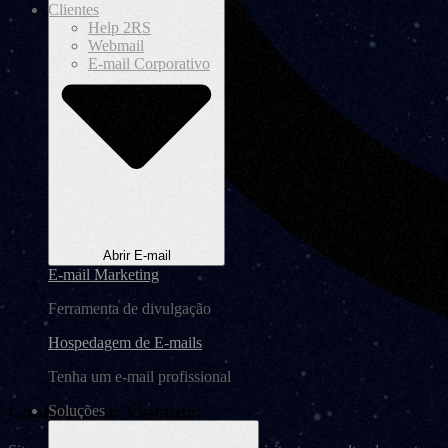
Clientes
Help 2RS
Webmail
E-mail Corporativo
Abrir E-mail
E-mail Marketing
Ferramenta de divulgação
Hospedagem de E-mails
Tenha um e-mail profissional
Confiança do Visitante:
Soluções